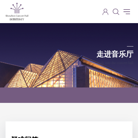
走进音乐厅
Walk into the concert hall