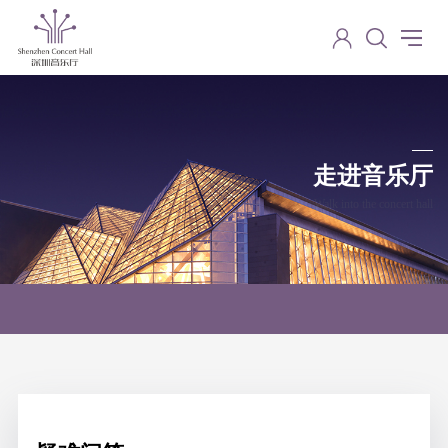
走进音乐厅
Walk into the concert hall