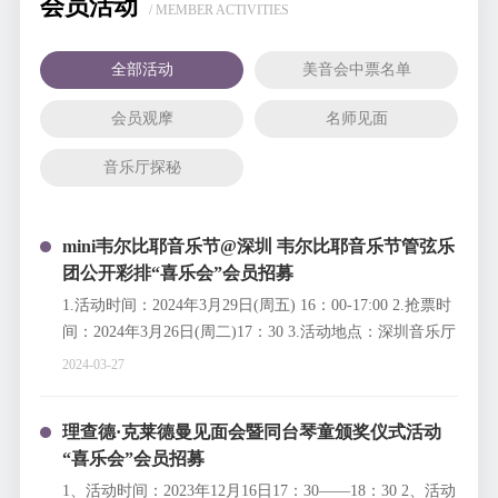
会员活动
/ MEMBER ACTIVITIES
全部活动
美音会中票名单
会员观摩
名师见面
音乐厅探秘
mini韦尔比耶音乐节@深圳 韦尔比耶音乐节管弦乐
团公开彩排“喜乐会”会员招募
1.活动时间：2024年3月29日(周五) 16：00-17:00 2.抢票时
间：2024年3月26日(周二)17：30 3.活动地点：深圳音乐厅
演奏大厅 4.招募对象：深圳音乐厅“喜乐会”有效会员：100
2024-03-27
个名额（每张电子票可供2人参加，参与活动儿童须年满6
周岁）。
理查德·克莱德曼见面会暨同台琴童颁奖仪式活动
“喜乐会”会员招募
1、活动时间：2023年12月16日17：30——18：30 2、活动