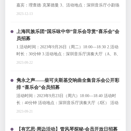
嘉宾：理查德·克莱德曼 3、活动地点：深圳音乐厅小剧场
4、招募对象：深圳音乐厅“喜乐会”会员，会员名额50个，
2023-12-13
每位会员申请成功一张电子票可入场两人，共100人（参
与活动孩子须年满2周岁）
上海民族乐团“国乐咏中华”音乐会导赏“喜乐会”会
员招募
1.活动时间：2023年9月26日（周二）18:00—18:30 2.活动
时长：30分钟 3.活动地点：深圳音乐厅演奏大厅（A、B、
C、D、E、F区就坐） 4.活动招募对象：深圳音乐厅“喜乐
2023-09-22
会”有效会员：80个名额（每张电子票可供两人参加，参与
活动儿童须年满6周岁） 5.活动嘉宾：姚申申（主讲
隽永之声——柴可夫斯基交响曲全集音乐会公开彩
人）、赵臻（竽）、刘宣邑（箜篌）、李晨晓（阮）
排 “喜乐会”会员招募
活动时间：2023年9月23日（周六）18:00—18:40 活动时
长：40分钟 活动地点：深圳音乐厅演奏大厅（J区） 活动
内容：柴可夫斯基交响乐团公开彩排
2023-09-21
【有艺思·周边活动】管风琴探秘·会员开放日招募