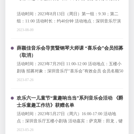
活动时间：2023年8月13日（周日）第一组：9:30；第二
组：11:00 活动时长：约40分钟 活动地点：深圳音乐厅演
奏大厅 招募对象：深圳音乐厅“喜乐会”有效会员，每位会
2023-08-09
员可根据需要申请一张或两张电子门票，20人/组，共两
组。（活动儿童须年满6周岁）
薛颖佳音乐会导赏暨钢琴大师课 “喜乐会”会员招募
（取消）
活动时间：2023年7月29日 11:00-12:00 活动地点：五楼小
剧场 招募对象：深圳音乐厅“喜乐会”有效会员 会员名额50
个，每位会员申请成功一张电子票可入场两人，共100人
2023-07-26
（参与活动孩子须年满6周岁） 活动嘉宾：薛颖佳
欢乐六一儿童节“童趣响当当”系列音乐会活动 《爵
士乐童趣工作坊》获赠名单
活动时间：2023年5月27日（周六）16:00-17:00 活动地
点：深圳音乐厅五楼小剧场 活动嘉宾：萨克斯：田龙，键
盘/编曲：焦佳欣，低音提琴：王乐聪，鼓手：吕小天
2023-05-26