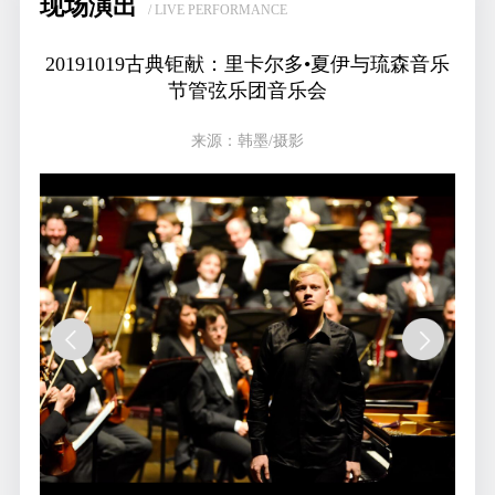
现场演出
/ LIVE PERFORMANCE
20191019古典钜献：里卡尔多•夏伊与琉森音乐
节管弦乐团音乐会
来源：韩墨/摄影