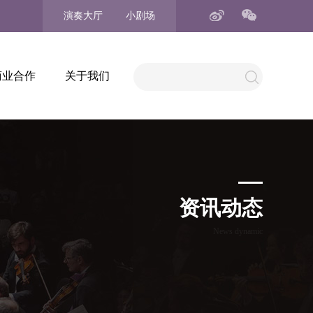
演奏大厅
小剧场
商业合作
关于我们
资讯动态
News dynamic