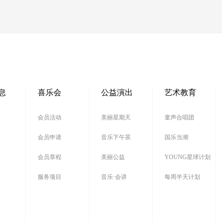
息
喜乐会
公益演出
艺术教育
会员活动
美丽星期天
童声合唱团
会员申请
音乐下午茶
国乐当潮
会员章程
美丽公益
YOUNG星球计划
服务项目
音乐·会讲
每周半天计划