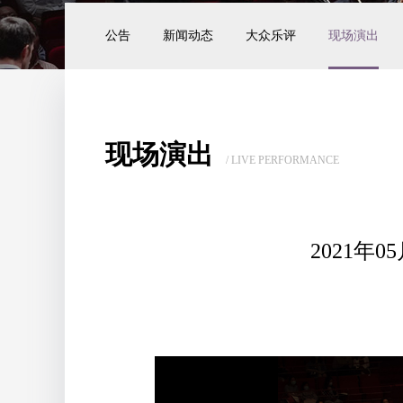
公告
新闻动态
大众乐评
现场演出
现场演出
/ LIVE PERFORMANCE
2021年