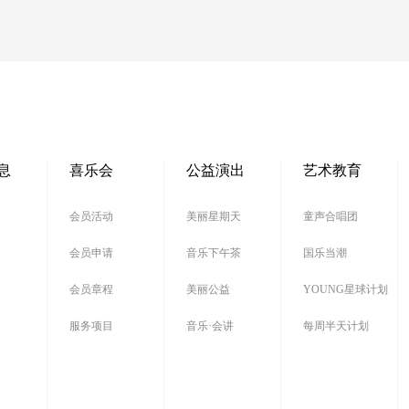
息
喜乐会
公益演出
艺术教育
会员活动
美丽星期天
童声合唱团
会员申请
音乐下午茶
国乐当潮
会员章程
美丽公益
YOUNG星球计划
服务项目
音乐·会讲
每周半天计划