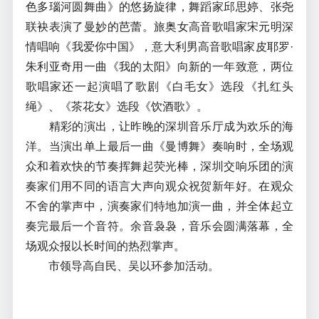
色多瑙河圆舞曲》的悠扬旋律，舞蹈家邱思婷、张尧
联袂表演了曼妙的芭蕾。旅奥女高音歌唱家宋元明深
情唱响《我爱你中国》，意大利男高音歌唱家皮耶罗·
朱利亚奇用一曲《我的太阳》向新的一年致意，两位
歌唱家还一起演唱了歌剧《白毛女》选段《扎红头
绳》、《茶花女》选段《饮酒歌》。
精彩的演出，让昨晚的深圳音乐厅成为欢乐的海
洋。当演出单上最后一曲《曼博舞》奏响时，全场观
众和着欢快的节奏挥舞起荧光棒，深圳交响乐团的演
奏家们用不同的语言大声向观众祝贺新年好。在观众
不舍的掌声中，演奏家们特地加演一曲，并全体起立
奏完最后一个音符。余音袅袅，音乐会圆满落幕，全
场观众报以长时间的热烈掌声。
市领导高自民、吴以环参加活动。