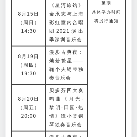
延期
《星河旅馆》
具体举办时间
8月15日
金承志与上海
将另行通知
（周日）
彩虹室内合唱
14:30
团2021演出
季深圳音乐会
漫步古典夜：
8月19日
灿若繁星——
（周四）
鞠小夫钢琴独
19:30
奏音乐会
贝多芬四大奏
8月20日
鸣曲《月光·
（周五）
黎明·田园·热
20:00
情》谭小棠钢
琴独奏音乐会