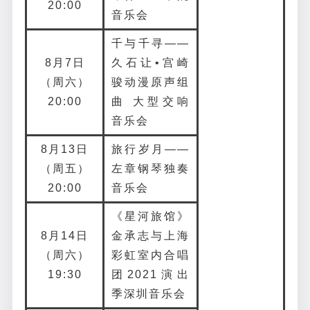
20:00
音乐会
千与千寻——
8月7日
久石让•宫崎
（周六）
骏动漫原声组
20:00
曲 大型交响
音乐会
8月13日
旅行岁月——
（周五）
左章钢琴独奏
20:00
音乐会
《星河旅馆》
8月14日
金承志与上海
（周六）
彩虹室内合唱
19:30
团2021演出
季深圳音乐会