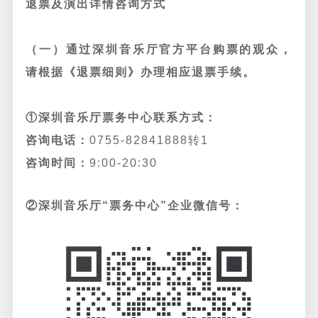
退票及演出详情咨询方式
（一）通过深圳音乐厅官方平台购票的观众，
请根据《退票细则》办理相应退票手续。
①深圳音乐厅票务中心联系方式：
咨询电话：
0755-82841888转1
咨询时间：
9:00-20:30
②深圳音乐厅“票务中心”企业微信号：