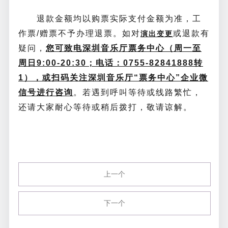
退款金额均以购票实际支付金额为准，工
作票/赠票不予办理退票。如对
或退款有
演出变更
疑问，
您可致电深圳音乐厅票务中心（周一至
周日9:00-20:30；电话：0755-82841888转
1），或扫码关注深圳音乐厅“票务中心”企业微
信号进行咨询
。若遇到呼叫等待或线路繁忙，
还请大家耐心等待或稍后拨打，敬请谅解。
上一个
下一个