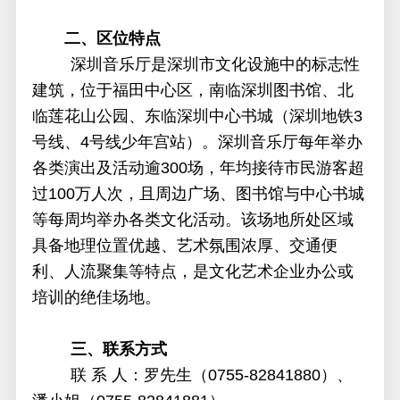
二、区位特点
深圳音乐厅是深圳市文化设施中
的
标志性
建筑，位于福田中心区，
南临深圳图书馆
、
北
临莲花山公园、东临深圳中心书城
（
深圳地铁3
号线、4号线
少年宫站）
。
深圳音乐厅每年举办
各类演出及活动
逾
3
00
场，年均接待市民游客超
过1
00
万人次，且周边广场、图书馆与中心书城
等每周均举办各类文化活动。该场地所处区域
具备地理位置优越、艺术氛围浓厚、交通便
利、人流聚集等特点，是文化艺术企业办公或
培训的绝佳场地
。
三、联系方式
联 系 人：
罗先生（
0755-82841880）、