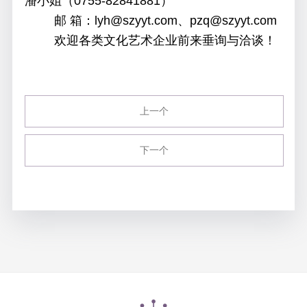
潘小姐（0755-82841881）
邮 箱：
lyh@szyyt.com
、
pzq@
szyyt.com
欢迎各类
文化
艺术
企业
前来垂询与洽谈
！
上一个
下一个