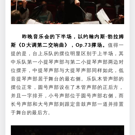
昨晚音乐会的下半场，以约翰内斯·勃拉姆
斯《D大调第二交响曲》，Op.73撑场。
值得一
提的是，台上乐队的摆位明显区别于上半场，其
中乐队第一小提琴声部与第二小提琴声部两边对
位摆开，中提琴声部与大提琴声部同样如此，低
音提琴声部居于舞台的最右侧。乐队木管声部的
摆位正常，圆号声部设在了木管声部的正后方，
并且一字排开，小号声部位于圆号声部右侧，而
长号声部和大号声部则跟定音鼓声部一道并排置
于舞台的最后方。