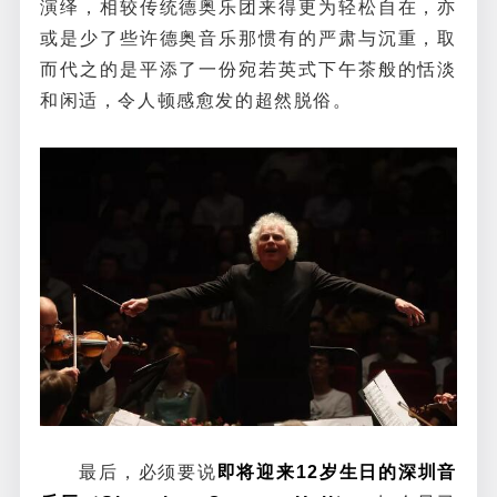
演绎，相较传统德奥乐团来得更为轻松自在，亦
或是少了些许德奥音乐那惯有的严肃与沉重，取
而代之的是平添了一份宛若英式下午茶般的恬淡
和闲适，令人顿感愈发的超然脱俗。
最后，必须要说
即将迎来12岁生日的深圳音