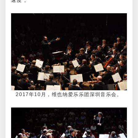
速度”。
2017年10月，维也纳爱乐乐团深圳音乐会。