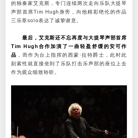
的独奏家艾克斯，专门连续两次走向乐队大提琴
声部首席Tim Hugh身旁，向他精彩绝伦的作品
三乐章solo表达了诚挚谢意。
最后，艾克斯还不忘再度与大提琴声部首席
Tim Hugh合作加演了一曲轻盈舒缓的安可作
品
，而作为台上指挥的西蒙·拉特爵士，此时此
刻索性就直接坐到了乐队打击乐声部的座位上去
作为观众细致聆听。