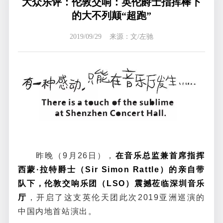
大众乐评：伦敦交响：英伦爵士指挥棒下
的大不列颠“超跑”
2019/09/29 来源：文/左驰
昨晚（9月26日），
在
音乐总监兼首席指挥
西蒙·拉特爵士（Sir Simon Rattle）的亲自带
队下，伦敦交响乐团（LSO）震撼莅临深圳音乐
厅
，开启了这支英伦天团此次2019亚洲巡演的
中国内地首站演出。