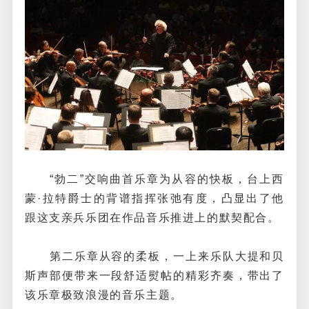
“勃二”交响曲首乐章为从容的快板，台上西
蒙·拉特爵士的背谱指挥张弛有度，凸显出了他
跟这支亲兵乐团在作品音乐推进上的默契配合。
第二乐章从容的柔板，一上来乐队大提和贝
斯声部便带来一段舒适熨帖的精彩齐奏，带出了
该乐章极致浪漫的音乐主题。