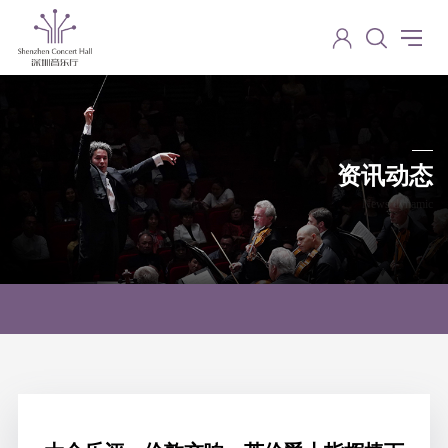
资讯动态
News dynamic