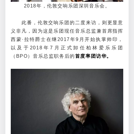
2018年，伦敦交响乐团深圳音乐会。
此番，伦敦交响乐团的二度来访，则更显意
义非凡，因为这是乐团现任音乐总监兼首席指挥
西蒙·拉特爵士在继2017年9月开始执掌帅印，
以及于2018年7月正式卸任柏林爱乐乐团
（BPO）音乐总监职务后的
首度率团访华。