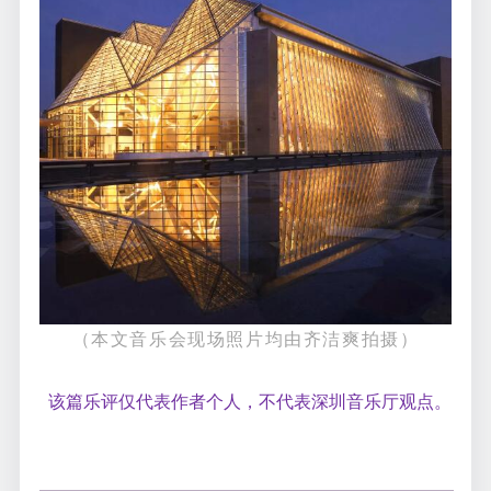
（本文音乐会现场照片均由齐洁爽拍摄）
该篇乐评仅代表作者个人，不代表深圳音乐厅观点。