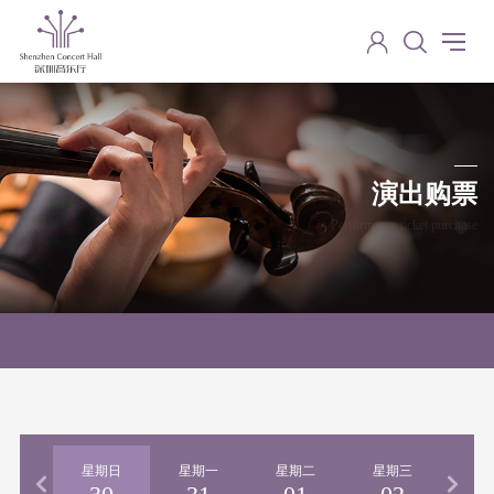
演出购票
Performance ticket purchase
期六
星期日
星期一
星期二
星期三
星