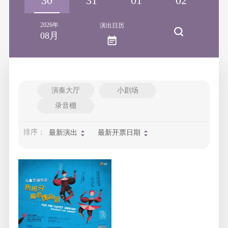
29
30
31
01
02
0
2026年
演出日历
08月
演奏大厅
小剧场
录音棚
排序：
最新演出
最新开票日期