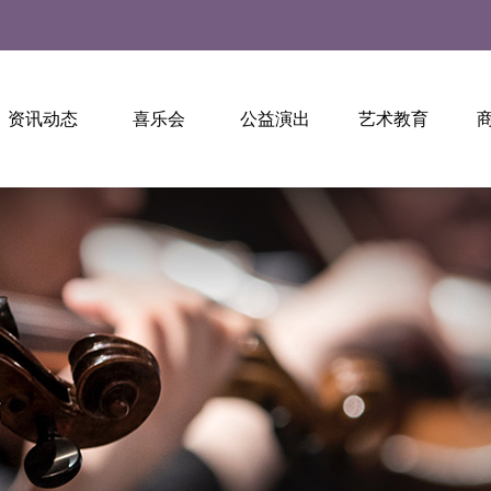
资讯动态
喜乐会
公益演出
艺术教育