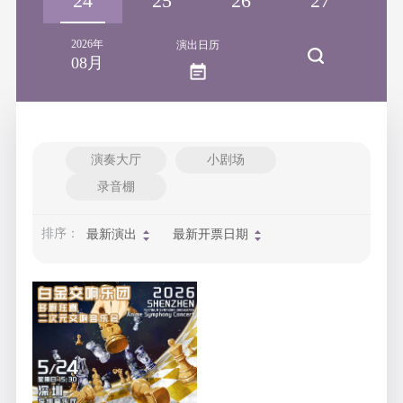
23
24
25
26
27
2
2026年
演出日历
08月
演奏大厅
小剧场
录音棚
排序：
最新演出
最新开票日期