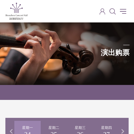
演出购票
Performance ticket purchase
期日
星期一
星期二
星期三
星期四
星