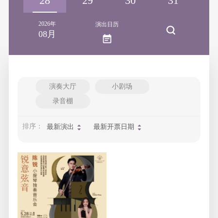
27
28
29
30
31
0
2026年
演出日历
08月
演奏大厅
小剧场
录音棚
排序：
最新演出
最新开票日期