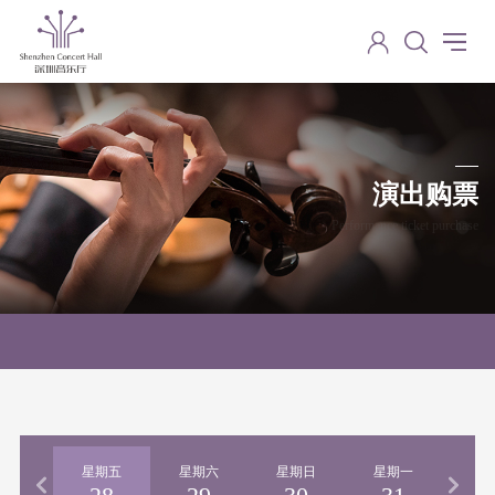
演出购票
Performance ticket purchase
期四
星期五
星期六
星期日
星期一
星