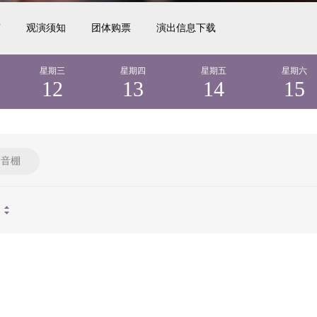
南
观演须知
团体购票
演出信息下载
星期三
星期四
星期五
星期六
12
13
14
15
录音棚