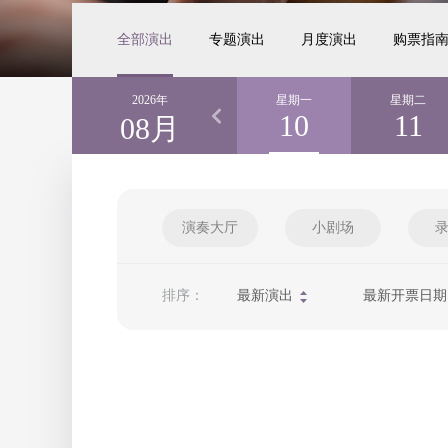
全部演出
专题演出
月度演出
购票指
星期六
2026年
星期日
星期一
星期二
08
09
10
11
08月
演奏大厅
小剧场
排序：
最新演出
最新开票日期