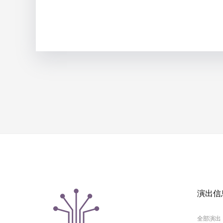
演出信
全部演出