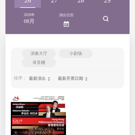
25
26
27
28
29
3
2026年
演出日历
08月
演奏大厅
小剧场
录音棚
排序：
最新演出
最新开票日期