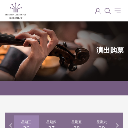
演出购票
Performance ticket purchase
期二
星期三
星期四
星期五
星期六
星