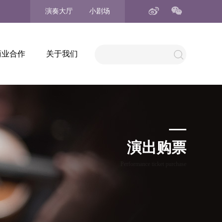
演奏大厅
小剧场
商业合作
关于我们
演出购票
Performance ticket purchase