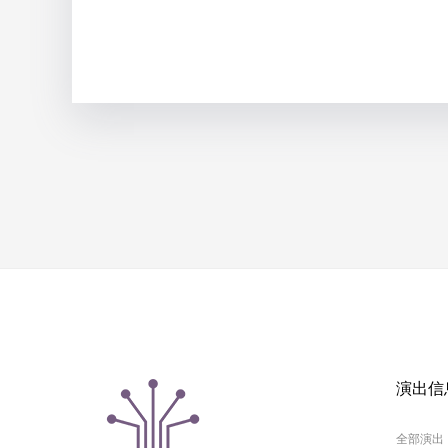
演出信
全部演出