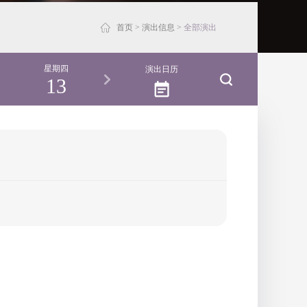
首页
>
演出信息
>
全部演出
星期四
星期五
星期六
星期日
演出日历
13
14
15
16