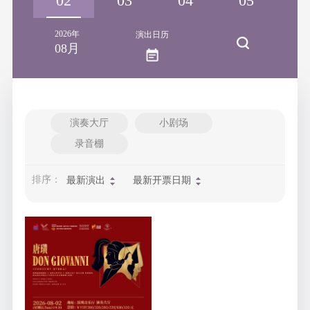
01
02
03
04
05
0
2026年
演出日历
08月
演奏大厅
小剧场
录音棚
排序：
最新演出
最新开票日期