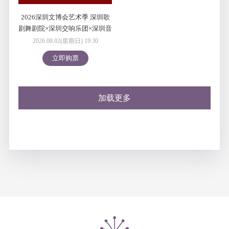
2026深圳文博会艺术季 深圳歌
剧舞剧院×深圳交响乐团×深圳音
乐厅 联合呈现 特别制作 纪念莫
2026.08.02(星期日) 19:30
扎特诞辰270周年音乐会版歌剧
立即购票
《唐璜》
加载更多