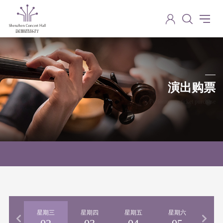
演出购票
Performance ticket purchase
期二
星期三
星期四
星期五
星期六
星