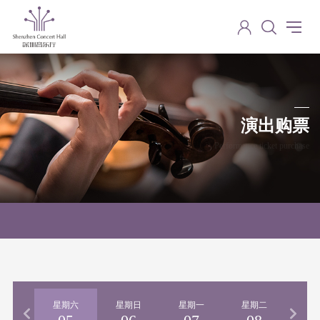
演出购票
Performance ticket purchase
期五
星期六
星期日
星期一
星期二