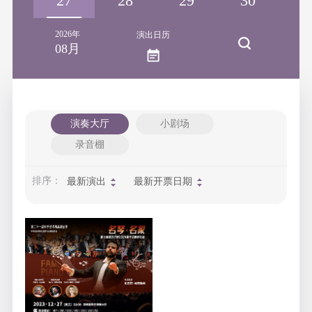
26
27
28
29
30
3
2026年
演出日历
08月
演奏大厅
小剧场
录音棚
排序：
最新演出
最新开票日期