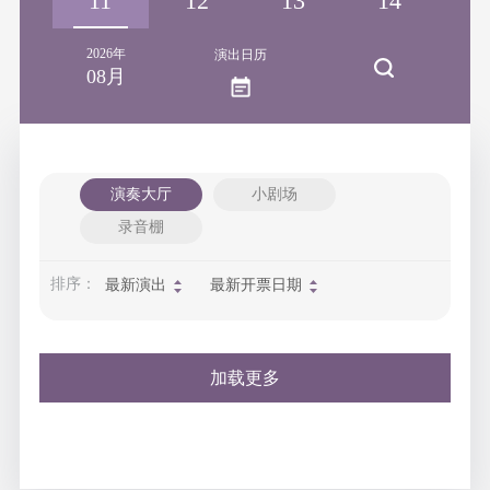
10
11
12
13
14
1
2026年
演出日历
08月
演奏大厅
小剧场
录音棚
排序：
最新演出
最新开票日期
加载更多