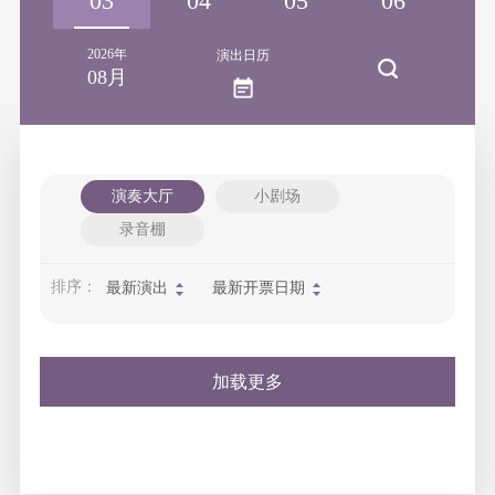
02
03
04
05
06
2026年
演出日历
08月
演奏大厅
小剧场
录音棚
排序：
最新演出
最新开票日期
加载更多