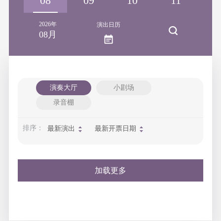
08
09
10
11
1
2026年
演出日历
08月
演奏大厅
小剧场
录音棚
排序：
最新演出
最新开票日期
加载更多