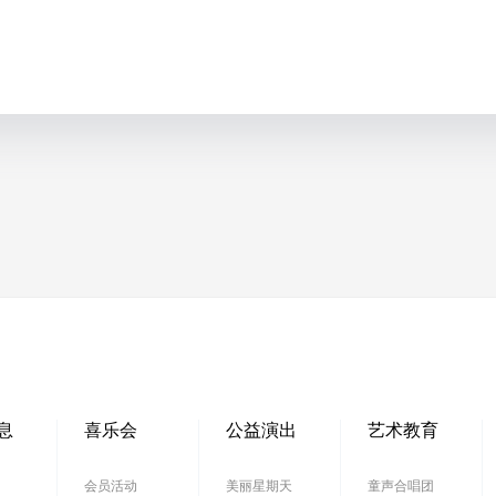
息
喜乐会
公益演出
艺术教育
会员活动
美丽星期天
童声合唱团