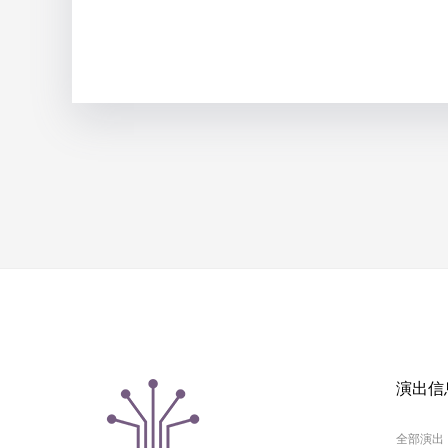
演出信
全部演出