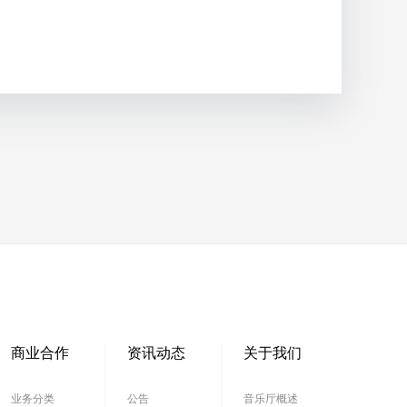
商业合作
资讯动态
关于我们
业务分类
公告
音乐厅概述