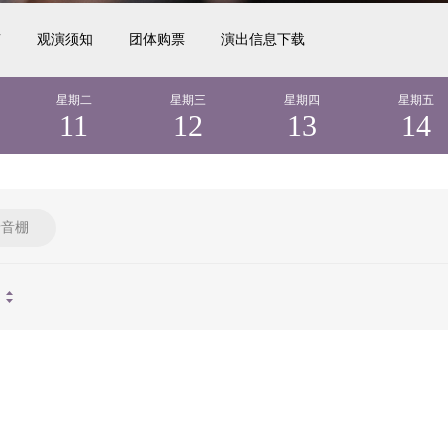
南
观演须知
团体购票
演出信息下载
星期二
星期三
星期四
星期五
11
12
13
14
录音棚