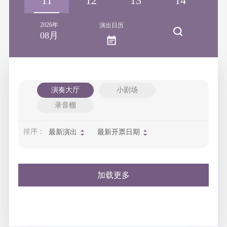
10
11
12
13
14
1
2026年
演出日历
08月
演奏大厅
小剧场
录音棚
排序：
最新演出
最新开票日期
加载更多