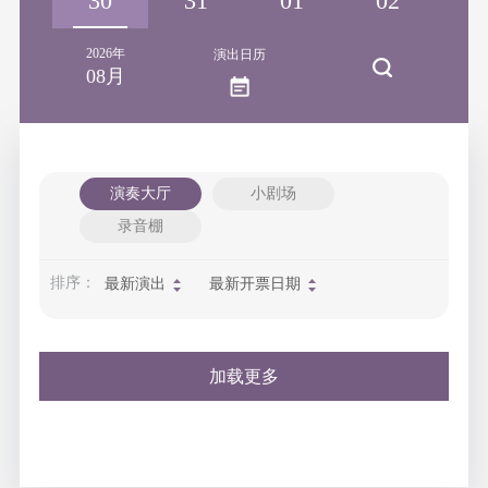
29
30
31
01
02
0
2026年
演出日历
08月
演奏大厅
小剧场
录音棚
排序：
最新演出
最新开票日期
加载更多