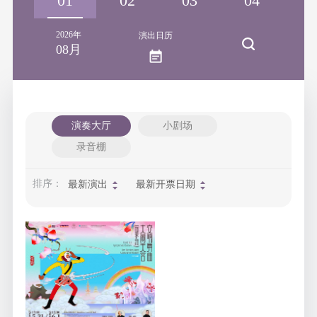
31
01
02
03
04
0
2026年
演出日历
08月
演奏大厅
小剧场
录音棚
排序：
最新演出
最新开票日期