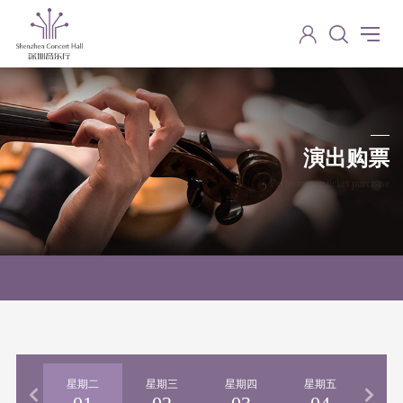
演出购票
Performance ticket purchase
期一
星期二
星期三
星期四
星期五
星