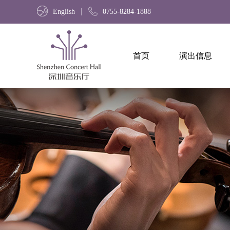
English
0755-8284-1888
首页
演出信息