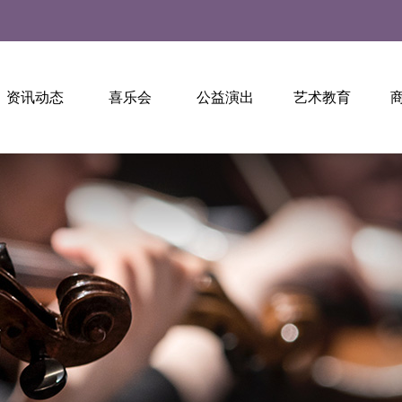
资讯动态
喜乐会
公益演出
艺术教育