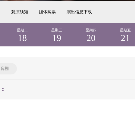
南
观演须知
团体购票
演出信息下载
星期二
星期三
星期四
星期五
18
19
20
21
录音棚