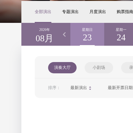
全部演出
专题演出
月度演出
购票指
星期五
2026年
星期六
星期日
星期一
21
22
23
24
08月
演奏大厅
小剧场
排序：
最新演出
最新开票日期