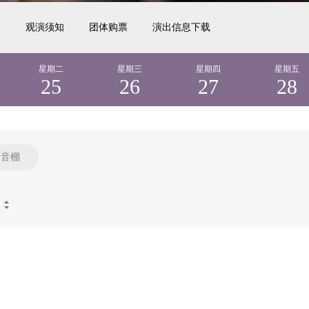
南
观演须知
团体购票
演出信息下载
星期二
星期三
星期四
星期五
25
26
27
28
录音棚