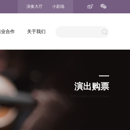
演奏大厅
小剧场
商业合作
关于我们
演出购票
Performance ticket purchase