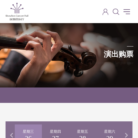
演出购票
Performance ticket purchase
期二
星期三
星期四
星期五
星期六
星