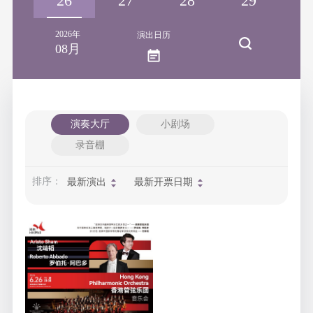
25
26
27
28
29
3
2026年
演出日历
08月
演奏大厅
小剧场
录音棚
排序：
最新演出
最新开票日期