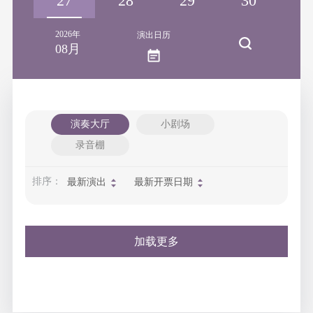
26
27
28
29
30
3
2026年
演出日历
08月
演奏大厅
小剧场
录音棚
排序：
最新演出
最新开票日期
加载更多