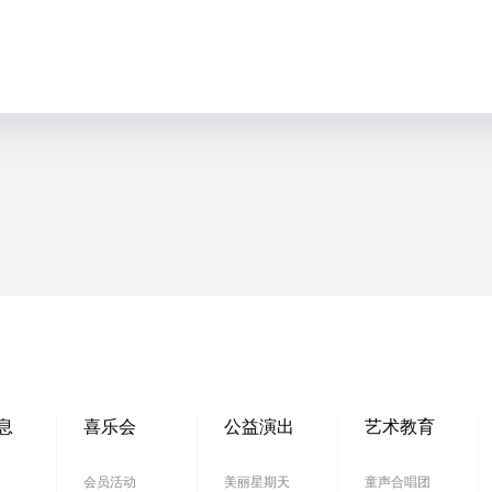
息
喜乐会
公益演出
艺术教育
会员活动
美丽星期天
童声合唱团