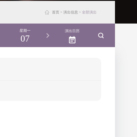
首页
>
演出信息
>
全部演出
星期一
演出日历
07