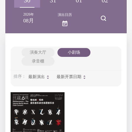
29
30
31
01
02
0
2026年
演出日历
08月
演奏大厅
小剧场
录音棚
排序：
最新演出
最新开票日期