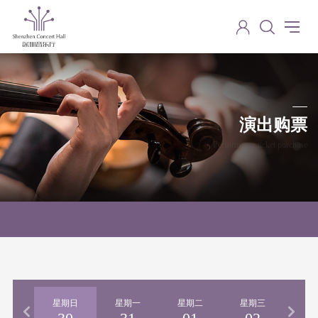
演出购票
Performance ticket purchase
期六
星期日
星期一
星期二
星期三
星