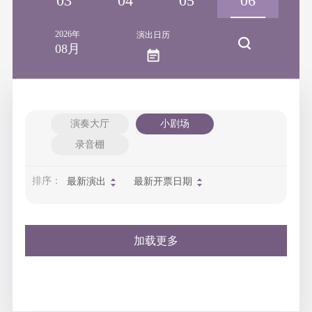
02
03
04
05
06
2026年
演出日历
08月
演奏大厅
小剧场
录音棚
排序：
最新演出
最新开票日期
加载更多