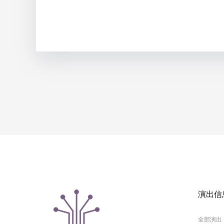
演出信
全部演出