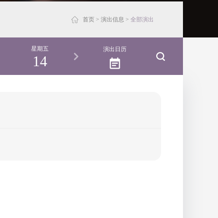
首页
>
演出信息
>
全部演出
星期五
星期六
星期日
星期一
演出日历
14
15
16
17