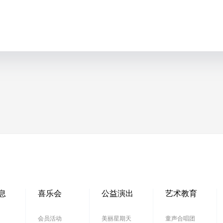
息
喜乐会
公益演出
艺术教育
会员活动
美丽星期天
童声合唱团