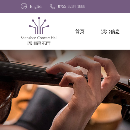
English
0755-8284-1888
首页
演出信息