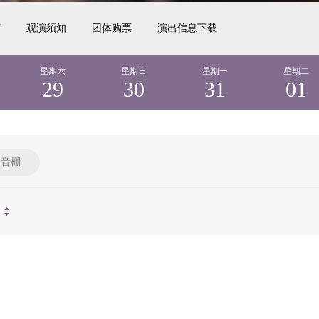
南
观演须知
团体购票
演出信息下载
星期六
星期日
星期一
星期二
29
30
31
01
录音棚