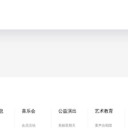
息
喜乐会
公益演出
艺术教育
会员活动
美丽星期天
童声合唱团