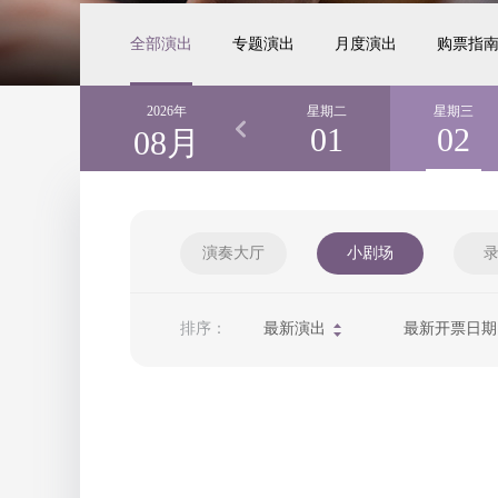
全部演出
专题演出
月度演出
购票指
星期日
2026年
星期一
星期二
星期三
30
31
01
02
08月
演奏大厅
小剧场
排序：
最新演出
最新开票日期