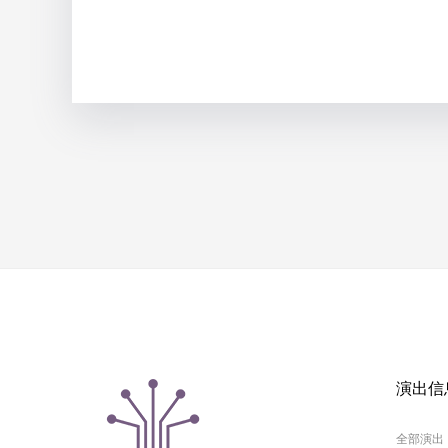
演出信
全部演出