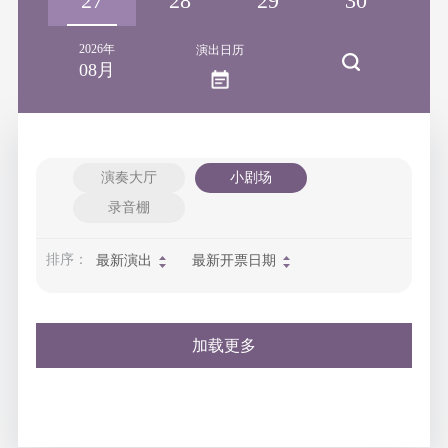
26
27
28
29
30
3
2026年
演出日历
08月
演奏大厅
小剧场
录音棚
排序：
最新演出
最新开票日期
加载更多