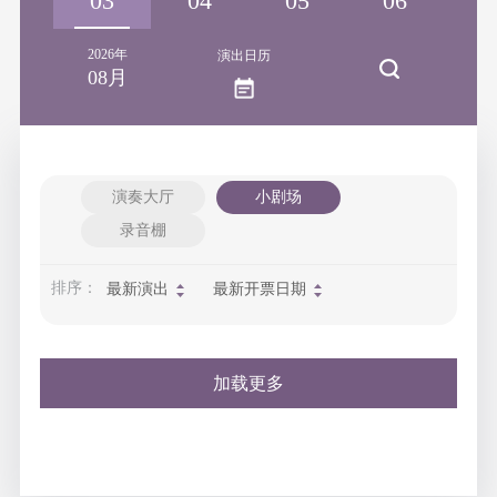
02
03
04
05
06
0
2026年
演出日历
08月
演奏大厅
小剧场
录音棚
排序：
最新演出
最新开票日期
加载更多