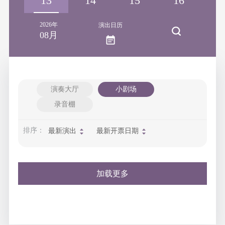
12
13
14
15
16
1
2026年
演出日历
08月
演奏大厅
小剧场
录音棚
排序：
最新演出
最新开票日期
加载更多