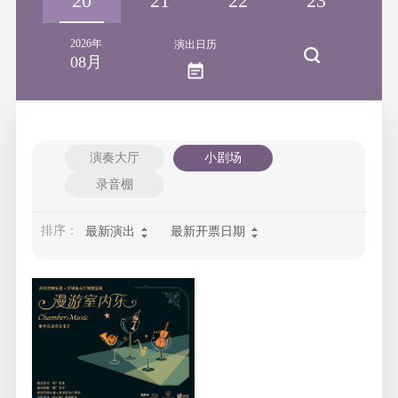
19
20
21
22
23
2
2026年
演出日历
08月
演奏大厅
小剧场
录音棚
排序：
最新演出
最新开票日期