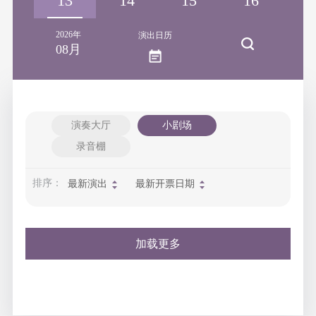
12
13
14
15
16
1
2026年
演出日历
08月
演奏大厅
小剧场
录音棚
排序：
最新演出
最新开票日期
加载更多