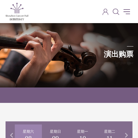
演出购票
Performance ticket purchase
期五
星期六
星期日
星期一
星期二
星