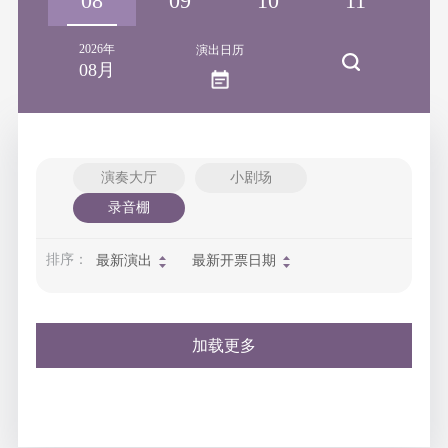
07
08
09
10
11
1
2026年
演出日历
08月
演奏大厅
小剧场
录音棚
排序：
最新演出
最新开票日期
加载更多