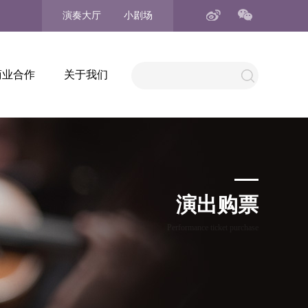
演奏大厅
小剧场
商业合作
关于我们
演出购票
Performance ticket purchase