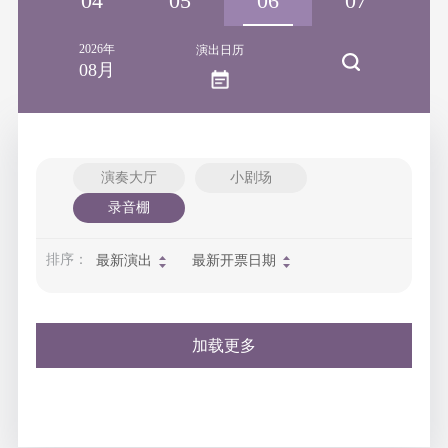
03
04
05
06
07
2026年
演出日历
08月
演奏大厅
小剧场
录音棚
排序：
最新演出
最新开票日期
加载更多