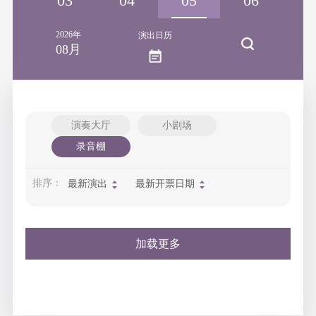
02
03
04
05
06
2026年
演出日历
08月
演奏大厅
小剧场
录音棚
排序：
最新演出
最新开票日期
加载更多