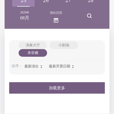
24
25
26
27
28
2
2026年
演出日历
08月
演奏大厅
小剧场
录音棚
排序：
最新演出
最新开票日期
加载更多