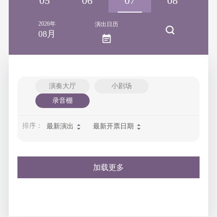
04
05
06
07
08
2026年
演出日历
08月
演奏大厅
小剧场
录音棚
排序：
最新演出
最新开票日期
加载更多